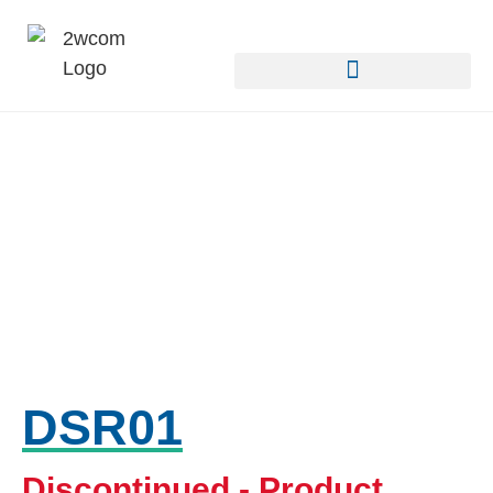
DSR01
Discontinued - Product