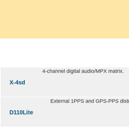
4-channel digital audio/MPX matrix.
X-4sd
External 1PPS and GPS-PPS distri
D110Lite