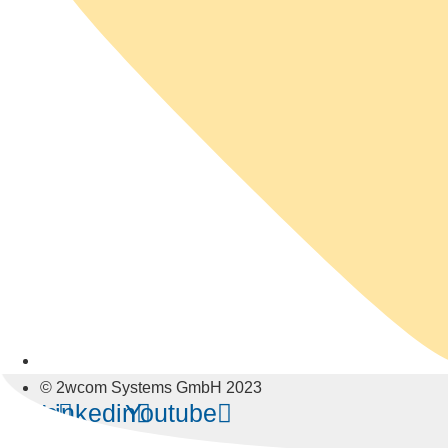
© 2wcom Systems GmbH 2023
elope
Linkedin
Youtube