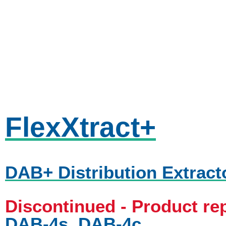
FlexXtract+
DAB+ Distribution Extract
Discontinued - Product r
DAB-4s
,
DAB-4c