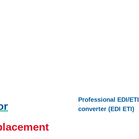
Professional EDI/ETI
or
converter (EDI ETI)
eplacement