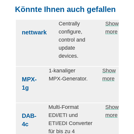
Könnte Ihnen auch gefallen
Centrally
Show
configure,
more
nettwark
control and
update
devices.
1-kanaliger
Show
MPX-Generator.
more
MPX-
1g
Multi-Format
Show
EDI/ETI und
more
DAB-
ETI/EDI Converter
4c
für bis zu 4