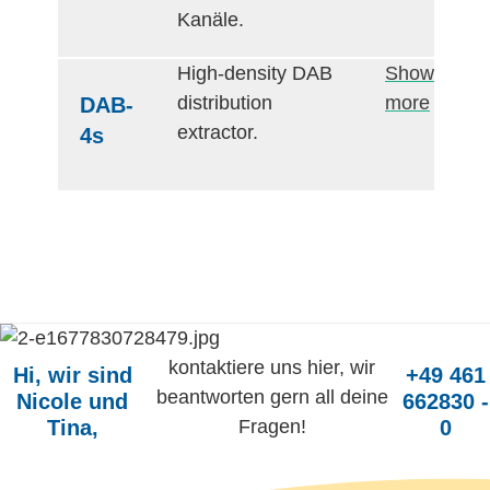
Kanäle.
High-density DAB
Show
distribution
more
DAB-
extractor.
4s
kontaktiere uns hier, wir
Hi, wir sind
+49 461
beantworten gern all deine
Nicole und
662830 -
Tina,
Fragen!
0