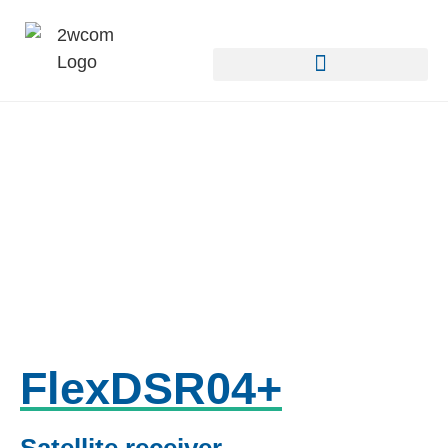
FlexDSR04+
Satellite receiver