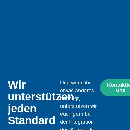
Wir
Und wenn ihr
Kontaktie
uns
etwas anderes
unterstützen
benötigt,
jeden
unterstützen wir
euch gern bei
Standard
der Integration
des Standards