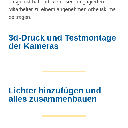
ausgelöst hat und wie unsere engagierten
Mitarbeiter zu einem angenehmen Arbeitsklima
beitragen.
3d-Druck und Testmontage
der Kameras
Test fitting the Cameraring
Building the backboard
and more 3d printing
more 3d printing
3d printing
Lichter hinzufügen und
alles zusammenbauen
Assembling the camera ring
Attaching the dartboard
testing